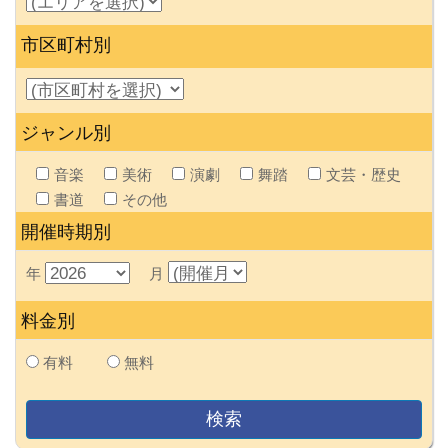
市区町村別
ジャンル別
音楽
美術
演劇
舞踏
文芸・歴史
書道
その他
開催時期別
年
月
料金別
有料
無料