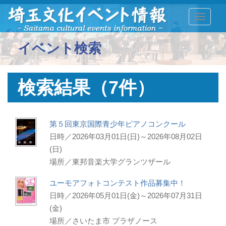
TOGGLE
イベント検索
検索結果（7件）
第５回東京国際青少年ピアノコンクール
日時／2026年03月01日(日)～2026年08月02日
(日)
場所／東邦音楽大学グランツザール
ユーモアフォトコンテスト作品募集中！
日時／2026年05月01日(金)～2026年07月31日
(金)
場所／さいたま市 プラザノース