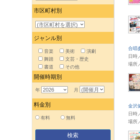
市区町村別
ジャンル別
合唱
音楽
美術
演劇
日時／
舞踏
文芸・歴史
場所
書道
その他
開催時期別
年
月
料金別
金沢
日時／
有料
無料
場所