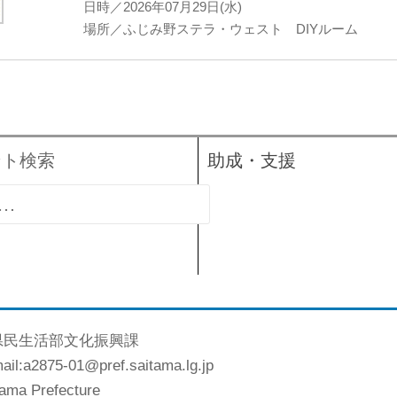
日時／2026年07月29日(水)
場所／ふじみ野ステラ・ウェスト DIYルーム
ント検索
助成・支援
県民生活部文化振興課
l:a2875-01@pref.saitama.lg.jp
tama Prefecture