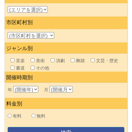
市区町村別
ジャンル別
音楽
美術
演劇
舞踏
文芸・歴史
書道
その他
開催時期別
年
月
料金別
有料
無料