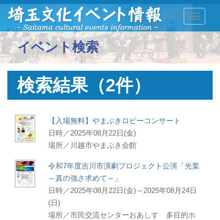
TOGGLE
イベント検索
検索結果（2件）
【入場無料】やまぶきロビーコンサート
日時／2025年08月22日(金)
場所／川越市やまぶき会館
令和7年度吉川市演劇プロジェクト公演「光葉
～真の強さ求めて～」
日時／2025年08月22日(金)～2025年08月24日
(日)
場所／市民交流センターおあしす 多目的ホ