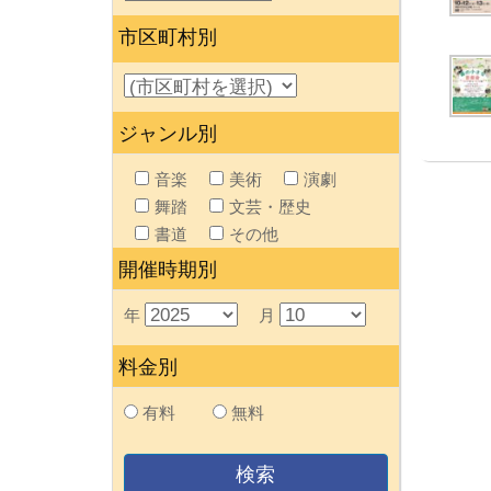
市区町村別
ジャンル別
音楽
美術
演劇
舞踏
文芸・歴史
書道
その他
開催時期別
年
月
料金別
有料
無料