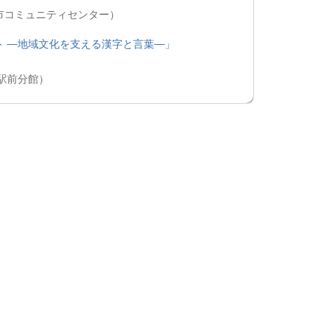
市コミュニティセンター）
 ―地域文化を支える漢字と言葉―」
駅前分館）