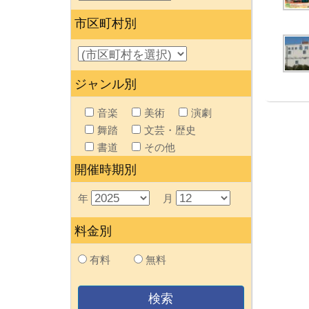
市区町村別
ジャンル別
音楽
美術
演劇
舞踏
文芸・歴史
書道
その他
開催時期別
年
月
料金別
有料
無料