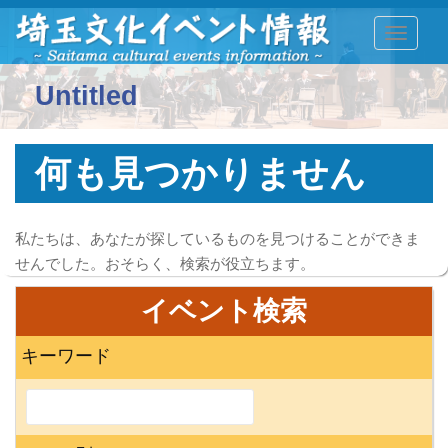
TOGGLE
Untitled
何も見つかりません
私たちは、あなたが探しているものを見つけることができま
せんでした。おそらく、検索が役立ちます。
イベント検索
キーワード