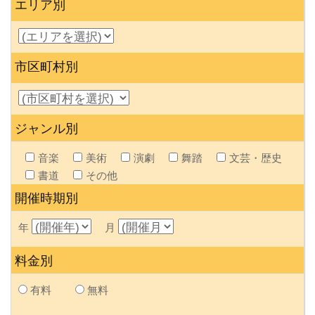
エリア別
市区町村別
ジャンル別
音楽
美術
演劇
舞踏
文芸・歴史
書道
その他
開催時期別
年
月
料金別
有料
無料