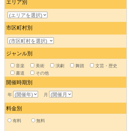
エリア別
市区町村別
ジャンル別
音楽
美術
演劇
舞踏
文芸・歴史
書道
その他
開催時期別
年
月
料金別
有料
無料