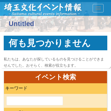
TOGGLE
Untitled
何も見つかりません
私たちは、あなたが探しているものを見つけることができま
せんでした。おそらく、検索が役立ちます。
イベント検索
キーワード