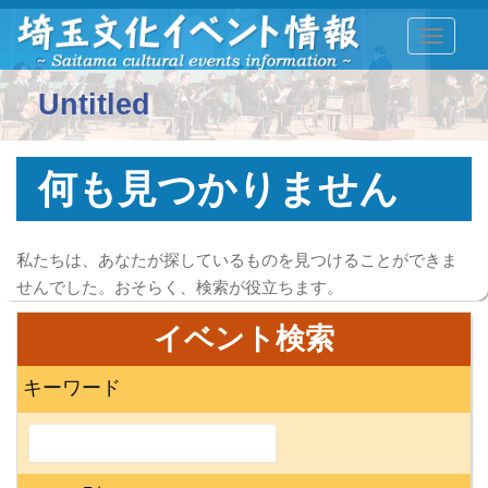
TOGGLE
Untitled
何も見つかりません
私たちは、あなたが探しているものを見つけることができま
せんでした。おそらく、検索が役立ちます。
イベント検索
キーワード