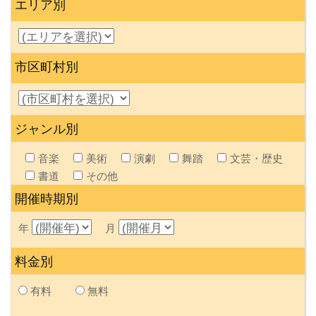
エリア別
市区町村別
ジャンル別
音楽
美術
演劇
舞踏
文芸・歴史
書道
その他
開催時期別
年
月
料金別
有料
無料