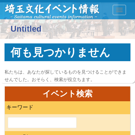
TOGGLE
Untitled
何も見つかりません
私たちは、あなたが探しているものを見つけることができま
せんでした。おそらく、検索が役立ちます。
イベント検索
キーワード