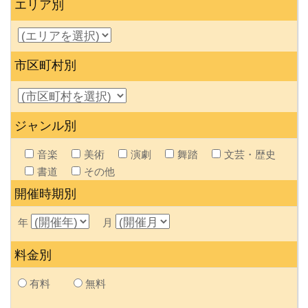
エリア別
市区町村別
ジャンル別
音楽
美術
演劇
舞踏
文芸・歴史
書道
その他
開催時期別
年
月
料金別
有料
無料