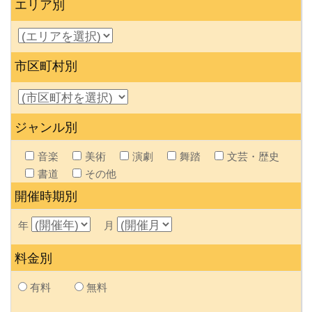
エリア別
市区町村別
ジャンル別
音楽
美術
演劇
舞踏
文芸・歴史
書道
その他
開催時期別
年
月
料金別
有料
無料