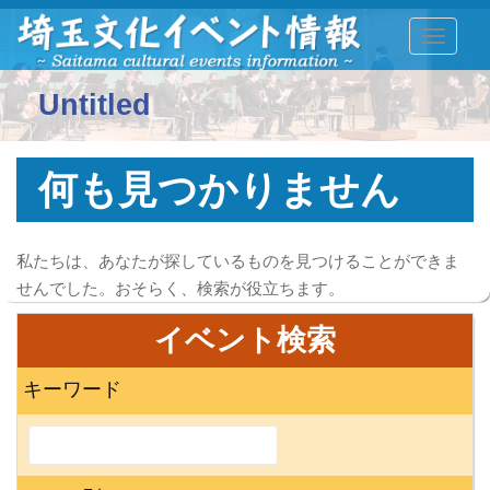
TOGGLE
Untitled
何も見つかりません
私たちは、あなたが探しているものを見つけることができま
せんでした。おそらく、検索が役立ちます。
イベント検索
キーワード