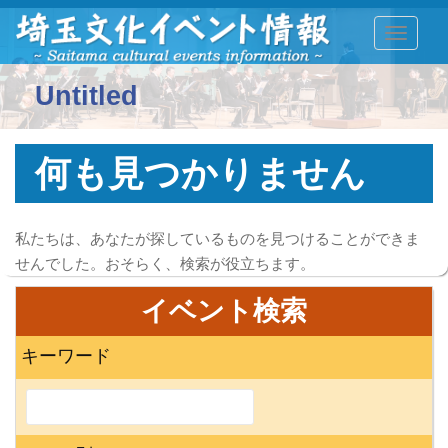
TOGGLE
Untitled
何も見つかりません
私たちは、あなたが探しているものを見つけることができま
せんでした。おそらく、検索が役立ちます。
イベント検索
キーワード