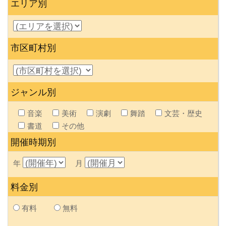
エリア別
市区町村別
ジャンル別
音楽
美術
演劇
舞踏
文芸・歴史
書道
その他
開催時期別
年
月
料金別
有料
無料