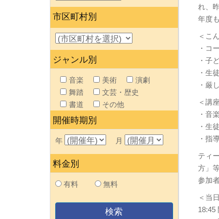
れ、
市区町村別
年度
＜こ
・コ
ジャンル別
・子
・生
音楽
美術
演劇
・厳
舞踏
文芸・歴史
＜講
書道
その他
・音
開催時期別
・生
・指
年
月
ティ
料金別
方」
参加
有料
無料
＜当
18: