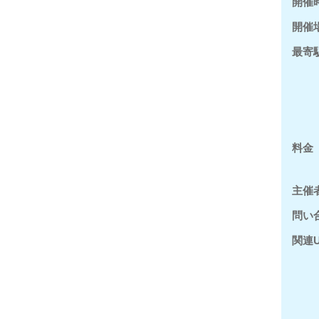
開催
開催
最寄
料金
主催
問い
関連U