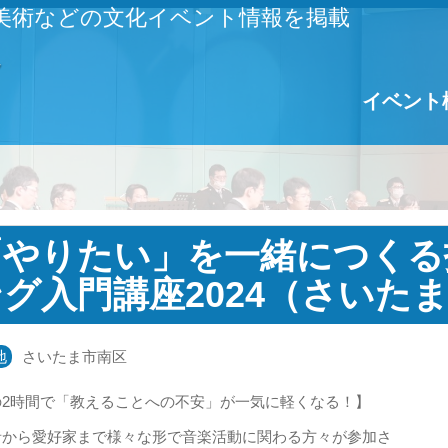
美術などの文化イベント情報を掲載
イベント
「やりたい」を一緒につくる
グ入門講座2024（さいた
地
さいたま市南区
の2時間で「教えることへの不安」が一気に軽くなる！】
者から愛好家まで様々な形で音楽活動に関わる方々が参加さ