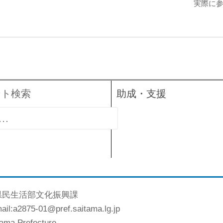
実際に
ント検索
助成・支援
県民生活部文化振興課
l:a2875-01@pref.saitama.lg.jp
tama Prefecture