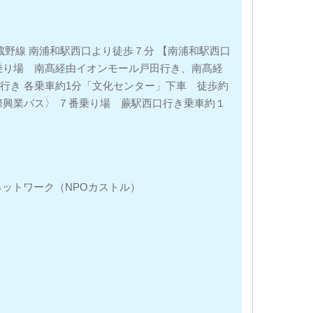
蔵野線 南浦和駅西口より徒歩７分 【南浦和駅西口
番乗り場 南髙経由イオンモール戸田行き、南髙経
行き 各乗車約1分「文化センター」下車 徒歩約
際興業バス〉 ７番乗り場 蕨駅西口行き乗車約１
ットワーク（NPOカストル）