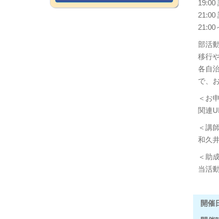
19:0
21:0
21:
部活
移行
各自
で、
＜お
関連U
＜講
和久
＜助
当活
開催