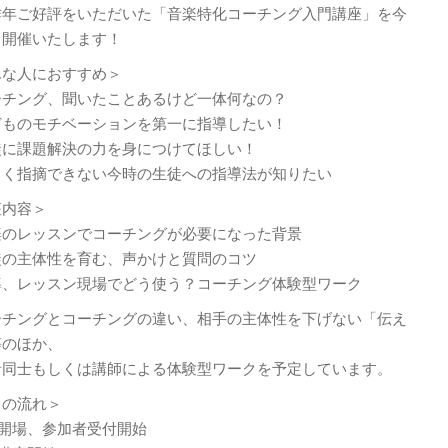
昨年ご好評をいただいた「音楽特化コーチング入門講座」を今
も開催いたします！
んな人におすすめ＞
ーチング、聞いたことあるけど一体何なの？
どものモチベーションを第一に指導したい！
徒に課題解決の力を身につけてほしい！
しく指摘できない今時の生徒への指導法が知りたい
座内容＞
楽のレッスンでコーチングが必要になった背景
徒の主体性を育む、声かけと質問のコツ
導、レッスン現場でどう使う？コーチング体験型ワーク
ーチングとコーチングの違い、相手の主体性を下げない「伝え
等のほか、
者同士もしくは講師による体験型ワークを予定しています。
日の流れ＞
45 開場、参加者受付開始