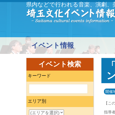
県内などで行われる音楽、演劇、
イベント情報
イベント検索
ン
キーワード
開催
エリア別
【こ
指導