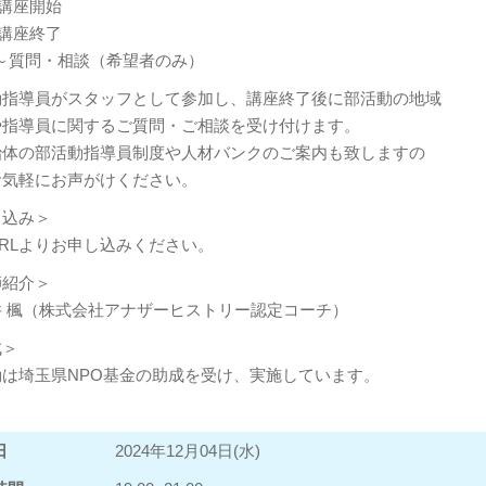
0 講座開始
0 講座終了
00～質問・相談（希望者のみ）
動指導員がスタッフとして参加し、講座終了後に部活動の地域
や指導員に関するご質問・ご相談を受け付けます。
治体の部活動指導員制度や人材バンクのご案内も致しますの
お気軽にお声がけください。
申込み＞
RLよりお申し込みください。
師紹介＞
井 楓（株式会社アナザーヒストリー認定コーチ）
成＞
動は埼玉県NPO基金の助成を受け、実施しています。
日
2024年12月04日(水)