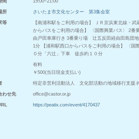
時間
19:00~21:00
場所
さいたま市文化センター 第3集会室
駅等
【南浦和駅をご利用の場合】 ＪＲ京浜東北線・武
からバスをご利用の場合】 〈国際興業バス〉 2
由戸田車庫行き 3番乗り場 辻五反田経由田島団地
1分 【浦和駅西口からバスをご利用の場合】 〈国
０分「六辻」下車 徒歩約１０分
有料
￥500(当日現金支払い)
者
特定非営利活動法人 文化部活動の地域移行支援ネ
合わせ先
office@castor.or.jp
RL
https://peatix.com/event/4170437