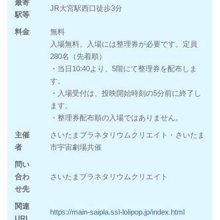
最寄
JR大宮駅西口徒歩3分
駅等
料金
無料
入場無料。入場には整理券が必要です。定員
280名（先着順）
・当日10:40より、5階にて整理券を配布しま
す。
・入場受付は、投映開始時刻の5分前に終了し
ます。
・整理券配布順の入場ではありません。
主催
さいたまプラネタリウムクリエイト・さいたま
者
市宇宙劇場共催
問い
合わ
さいたまプラネタリウムクリエイト
せ先
関連
https://main-saipla.ssl-lolipop.jp/index.html
URL