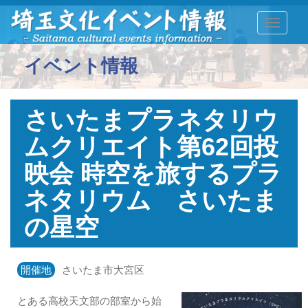
TOGGLE
イベント情報
さいたまプラネタリウ
ムクリエイト第62回投
映会 時空を旅するプラ
ネタリウム さいたま
の星空
開催地
さいたま市大宮区
とある高校天文部の部室から始