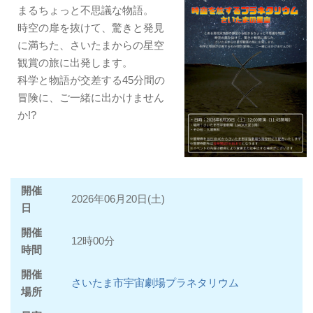
まるちょっと不思議な物語。
時空の扉を抜けて、驚きと発見
に満ちた、さいたまからの星空
観賞の旅に出発します。
科学と物語が交差する45分間の
冒険に、ご一緒に出かけません
か!?
開催
2026年06月20日(土)
日
開催
12時00分
時間
開催
さいたま市宇宙劇場プラネタリウム
場所