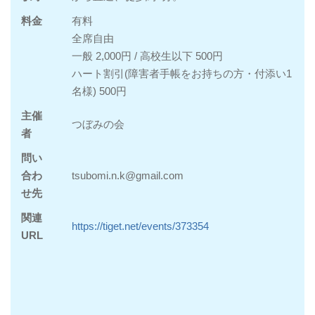
料金
有料
全席自由
一般 2,000円 / 高校生以下 500円
ハート割引(障害者手帳をお持ちの方・付添い1
名様) 500円
主催
つぼみの会
者
問い
合わ
tsubomi.n.k@gmail.com
せ先
関連
https://tiget.net/events/373354
URL