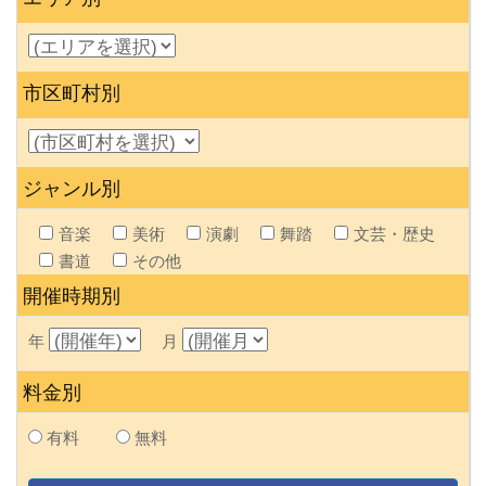
市区町村別
ジャンル別
音楽
美術
演劇
舞踏
文芸・歴史
書道
その他
開催時期別
年
月
料金別
有料
無料