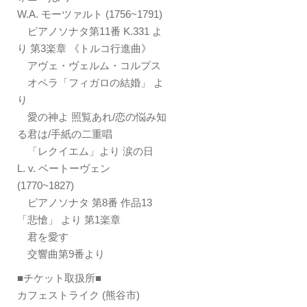
W.A. モーツァルト (1756~1791)
ピアノソナタ第11番 K.331 よ
り 第3楽章 《トルコ行進曲》
アヴェ・ヴェルム・コルプス
オペラ「フィガロの結婚」 よ
り
愛の神よ 照覧あれ/恋の悩み知
る君は/手紙の二重唱
「レクイエム」より 涙の日
L. v. ベートーヴェン
(1770~1827)
ピアノソナタ 第8番 作品13
「悲愴」 より 第1楽章
君を愛す
交響曲第9番より
■チケット取扱所■
カフェストライク (熊谷市)