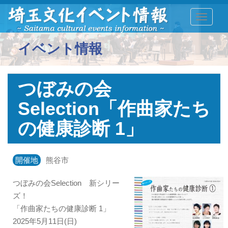
TOGGLE
イベント情報
つぼみの会
Selection「作曲家たち
の健康診断 1」
開催地
熊谷市
つぼみの会Selection 新シリー
ズ！
「作曲家たちの健康診断 1」
2025年5月11日(日)