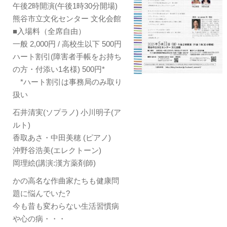
午後2時開演(午後1時30分開場)
熊谷市立文化センター 文化会館
■入場料（全席自由）
一般 2,000円 / 高校生以下 500円
ハート割引(障害者手帳をお持ち
の方・付添い1名様) 500円*
*ハート割引は事務局のみ取り
扱い
石井清実(ソプラノ) 小川明子(ア
ルト)
香取あさ・中田美穂 (ピアノ)
沖野谷浩美(エレクトーン)
岡理絵(講演:漢方薬剤師)
かの高名な作曲家たちも健康問
題に悩んでいた?
今も昔も変わらない生活習慣病
や心の病・・・