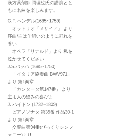
漢方薬剤師 岡理絵氏の講演とと
もに名曲を楽しみます。
G.F. ヘンデル(1685~1759)
オラトリオ「メサイア」 より
序曲/主は羊飼いのように群れを
養い
オペラ「リナルド」より 私を
泣かせてください
J.S.バッハ (1685~1750)
「イタリア協奏曲 BWV971」
より 第1楽章
「カンタータ第147番」 より
主よ人の望みの喜びよ
J. ハイドン (1732~1809)
ピアノソナタ 第35番 作品30-1
より 第1楽章
交響曲第94番(びっくりシンフ
ォニー)より