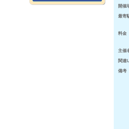
開催
最寄
料金
主催
関連U
備考