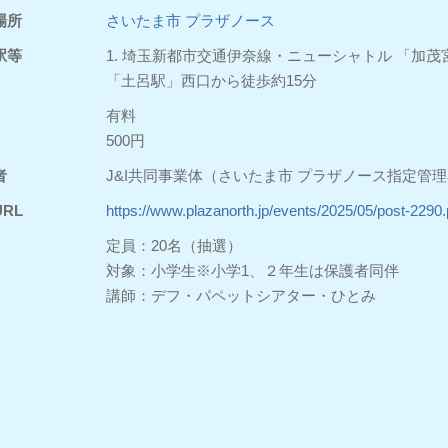
場所
さいたま市 プラザノース
駅等
1. 埼玉新都市交通伊奈線・ニューシャトル 「加茂宮
「土呂駅」西口から徒歩約15分
有料
500円
者
J&I共同事業体（さいたま市 プラザノース指定管
RL
https://www.plazanorth.jp/events/2025/05/post-2290
定員：20名（抽選）
対象：小学生※小学1、２年生は保護者同伴
講師：デフ・パペットシアター・ひとみ