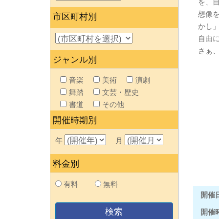
を、
想像
市区町村別
かし
自由
さぁ
ジャンル別
音楽
美術
演劇
舞踏
文芸・歴史
書道
その他
開催時期別
年
月
料金別
有料
無料
開催
開催