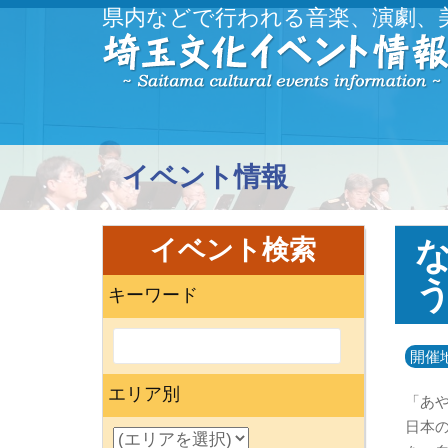
県内などで行われる音楽、演劇、
イベント情報
イベント検索
キーワード
開催
エリア別
「あ
日本