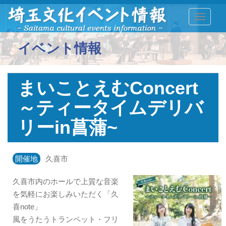
TOGGLE
イベント情報
まいことえむConcert
～ティータイムデリバ
リーin菖蒲~
開催地
久喜市
久喜市内のホールで上質な音楽
を気軽にお楽しみいただく「久
喜note」
風をうたうトランペット・フリ