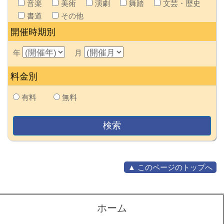
音楽
美術
演劇
舞踏
文芸・歴史
書道
その他
開催時期別
年
月
料金別
有料
無料
▲ このページのトップへ
ホーム