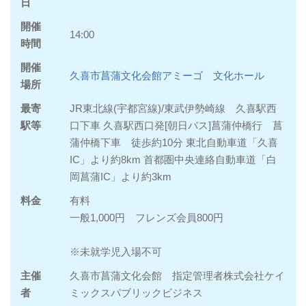
日
開催
14:00
時間
開催
久喜市菖蒲文化会館アミーゴ 文化ホール
場所
最寄
JR東北線(宇都宮線)/東武伊勢崎線 久喜駅西
駅等
口下車 久喜駅西口発[朝日バス]菖蒲仲橋行 菖
蒲仲橋下車 徒歩約10分 東北自動車道「久喜
IC」より約8km 首都圏中央連絡自動車道「白
岡菖蒲IC」より約3km
料金
有料
一般1,000円 フレンズ会員800円
※未就学児入場不可
主催
久喜市菖蒲文化会館 指定管理者株式会社ケイ
者
ミックスパブリックビジネス