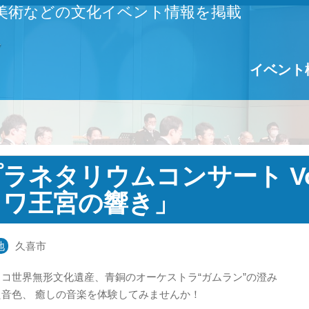
美術などの文化イベント情報を掲載
イベント
ラネタリウムコンサート Vol
ャワ王宮の響き」
地
久喜市
コ世界無形文化遺産、青銅のオーケストラ“ガムラン”の澄み
た音色、 癒しの音楽を体験してみませんか！