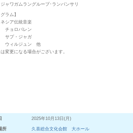
：ジャワガムラングループ･ランバンサリ
ログラム】
ドネシア伝統音楽
曲 チョロバレン
曲 サプ・ジャガ
曲 ウィルジュン 他
目は変更になる場合がございます。
日
2025年10月13日(月)
場所
久喜総合文化会館 大ホール