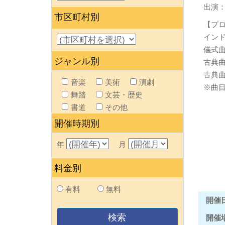
出演
市区町村別
【プ
イン
儀式
ジャンル別
古典
古典
音楽
美術
演劇
※曲
舞踏
文芸・歴史
書道
その他
開催時期別
年
月
料金別
有料
無料
開催
開催