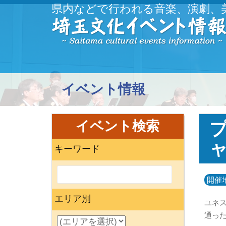
県内などで行われる音楽、演劇、
イベント情報
イベント検索
プ
キーワード
開催
エリア別
ユネス
通っ