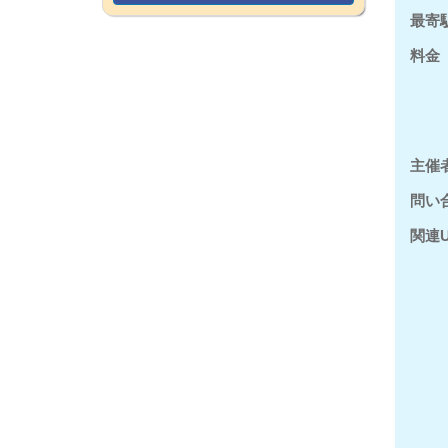
最寄
料金
主催
問い
関連U