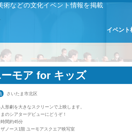
美術などの文化イベント情報を掲載
イベント
ーモア for キッズ
地
さいたま市北区
い人形劇を大きなスクリーンで上映します。
さまのシアターデビューにどうぞ！
時間約45分
ザノース1階 ユーモアスクエア映写室