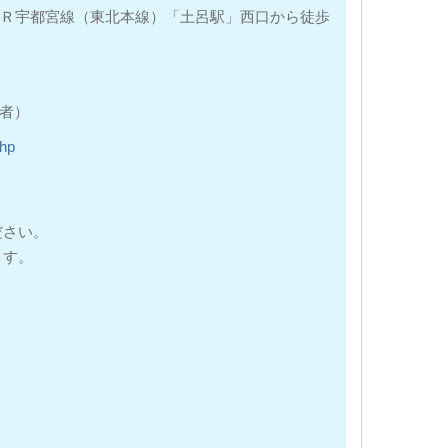
ＪＲ宇都宮線（東北本線）「土呂駅」西口から徒歩
理者）
php
ださい。
ます。