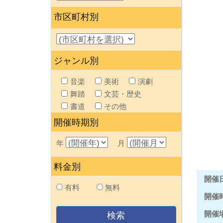
市区町村別
ジャンル別
音楽
美術
演劇
舞踏
文芸・歴史
書道
その他
開催時期別
年
月
料金別
開催
有料
無料
開催
開催