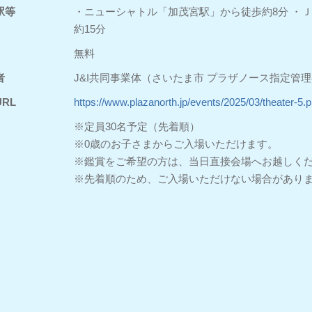
駅等
・ニューシャトル「加茂宮駅」から徒歩約8分 ・
約15分
無料
者
J&I共同事業体（さいたま市 プラザノース指定管
RL
https://www.plazanorth.jp/events/2025/03/theater-5.
※定員30名予定（先着順）
※0歳のお子さまからご入場いただけます。
※鑑賞をご希望の方は、当日直接会場へお越しく
※先着順のため、ご入場いただけない場合があり