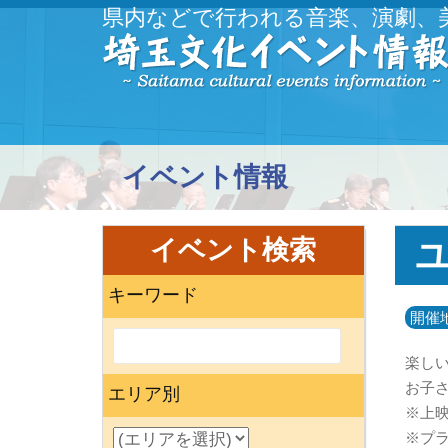
県内などで行われる音楽、演劇、
イベント情報
イベント検索
ユ
キーワード
開催
楽し
お子
エリア別
※上映
※プラ