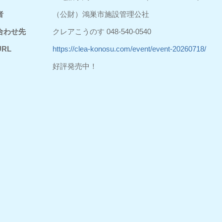
者
（公財）鴻巣市施設管理公社
合わせ先
クレアこうのす 048-540-0540
RL
https://clea-konosu.com/event/event-20260718/
好評発売中！