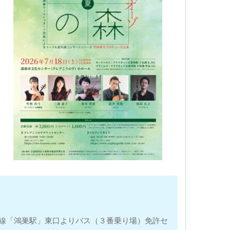
崎線「鴻巣駅」東口よりバス（３番乗り場）免許セ