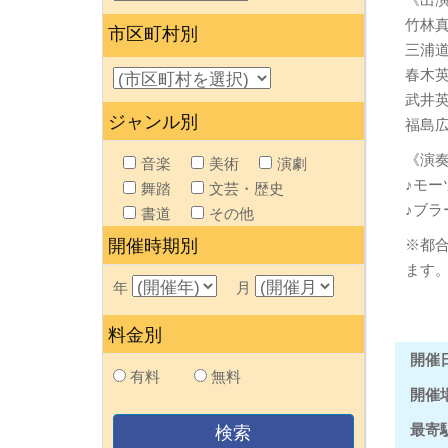
竹林
市区町村別
三浦
春木
武井
ジャンル別
福島
《演
音楽
美術
演劇
♪モー
舞踏
文芸・歴史
♪ブラ
書道
その他
開催時期別
※都
ます
年
月
料金別
開催
有料
無料
開催
最寄