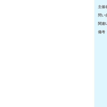
主催
問い
関連U
備考