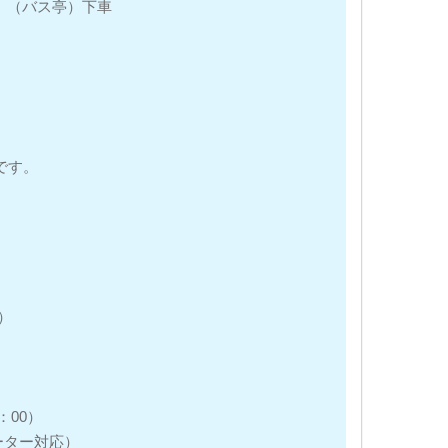
」（バス亭）下車
です。
応）
：00）
ペレーター対応）