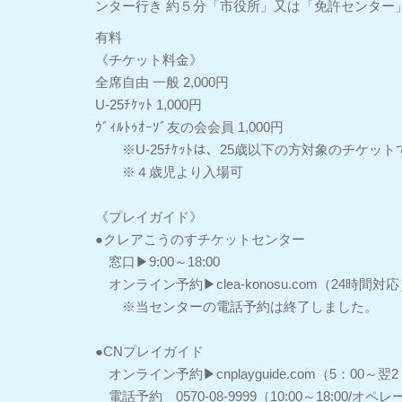
ンター行き 約５分「市役所」又は「免許センター
有料
《チケット料金》
全席自由 一般 2,000円
U-25ﾁｹｯﾄ 1,000円
ｳﾞｨﾙﾄｩｵｰｿﾞ友の会会員 1,000円
※U-25ﾁｹｯﾄは、25歳以下の方対象のチケット
※４歳児より入場可
《プレイガイド》
●クレアこうのすチケットセンター
窓口▶9:00～18:00
オンライン予約▶clea-konosu.com（24時間対
※当センターの電話予約は終了しました。
●CNプレイガイド
オンライン予約▶cnplayguide.com（5：00～翌2
電話予約 0570-08-9999（10:00～18:00/オ