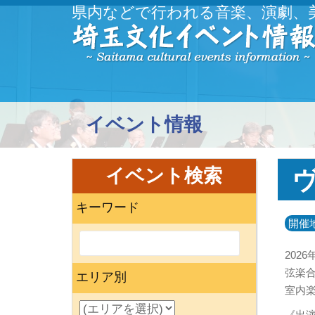
県内などで行われる音楽、演劇、
イベント情報
イベント検索
キーワード
開催
2026
弦楽
エリア別
室内
《出