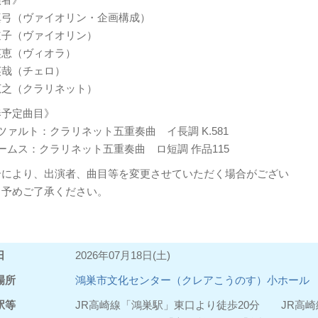
真弓（ヴァイオリン・企画構成）
道子（ヴァイオリン）
英恵（ヴィオラ）
英哉（チェロ）
広之（クラリネット）
奏予定曲目》
ツァルト：クラリネット五重奏曲 イ長調 K.581
ームス：クラリネット五重奏曲 ロ短調 作品115
合により、出演者、曲目等を変更させていただく場合がござい
。予めご了承ください。
日
2026年07月18日(土)
場所
鴻巣市文化センター（クレアこうのす）小ホール
駅等
JR高崎線「鴻巣駅」東口より徒歩20分 JR高