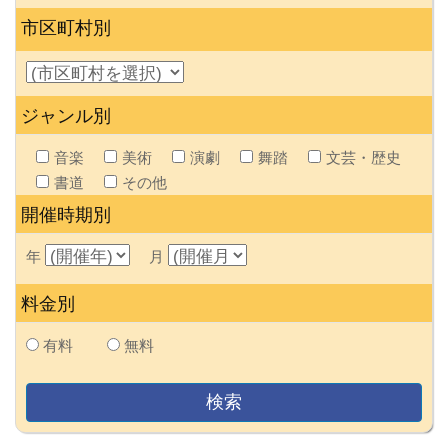
市区町村別
ジャンル別
音楽
美術
演劇
舞踏
文芸・歴史
書道
その他
開催時期別
年
月
料金別
有料
無料