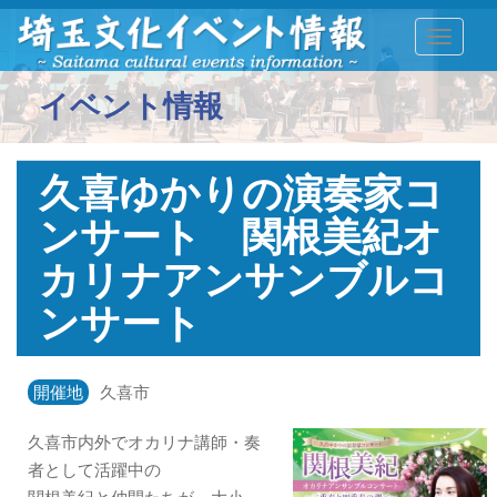
TOGGLE
イベント情報
久喜ゆかりの演奏家コ
ンサート 関根美紀オ
カリナアンサンブルコ
ンサート
開催地
久喜市
久喜市内外でオカリナ講師・奏
者として活躍中の