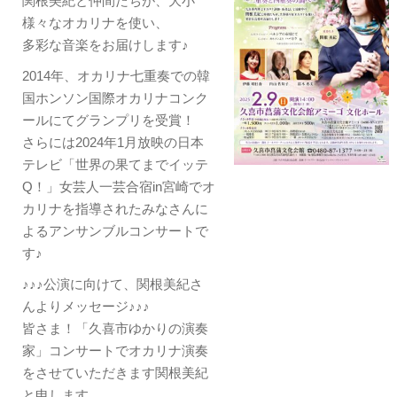
関根美紀と仲間たちが、大小
様々なオカリナを使い、
多彩な音楽をお届けします♪
2014年、オカリナ七重奏での韓
国ホンソン国際オカリナコンク
ールにてグランプリを受賞！
さらには2024年1月放映の日本
テレビ「世界の果てまでイッテ
Q！」女芸人一芸合宿in宮崎でオ
カリナを指導されたみなさんに
よるアンサンブルコンサートで
す♪
♪♪♪公演に向けて、関根美紀さ
んよりメッセージ♪♪♪
皆さま！「久喜市ゆかりの演奏
家」コンサートでオカリナ演奏
をさせていただきます関根美紀
と申します。