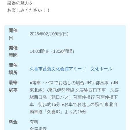
楽器の魅力を
お楽しみください！！
開催
2025年02月09日(日)
日
開催
14:00開演（13:30開場）
時間
開催
久喜市菖蒲文化会館アミーゴ 文化ホール
場所
最寄
●電車・バスでお越しの場合 JR宇都宮線（JR
駅等
東北線）/東武伊勢崎線 久喜駅西口下車 久喜
駅西口発［朝日バス］菖蒲仲橋行 菖蒲仲橋下
車 徒歩約15分 ●お車でお越しの場合 東北自
動車道「久喜IC」より約15分
料金
有料
全席指定