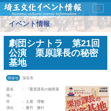
TOGGLE
イベント情報
劇団シナトラ 第21回
公演 栗原課長の秘密
基地
開催地
深谷市
題名 ： 『栗原課長の秘密基
地』
作 ： 土屋 理敬
演出 ： 重竹 雅行