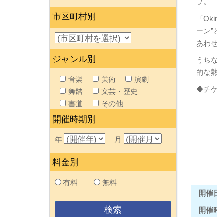
ブ。
市区町村別
「Ok
ーン”
あわ
ジャンル別
うち
的な
音楽
美術
演劇
◆チ
舞踏
文芸・歴史
書道
その他
開催時期別
年
月
料金別
有料
無料
開催
開催