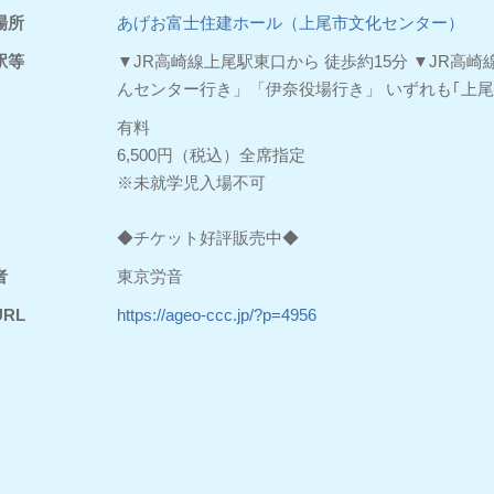
場所
あげお富士住建ホール（上尾市文化センター）
駅等
▼JR高崎線上尾駅東口から 徒歩約15分 ▼JR高
んセンター行き」「伊奈役場行き」 いずれも｢上
有料
6,500円（税込）全席指定
※未就学児入場不可
◆チケット好評販売中◆
者
東京労音
RL
https://ageo-ccc.jp/?p=4956