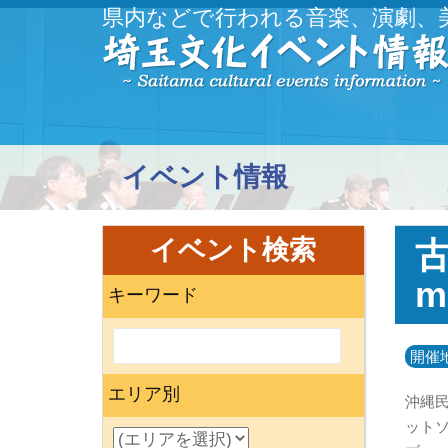
県内などで行われる音楽、演劇、
イベント情報
イベント検索
古
m
キーワード
開催
エリア別
沖縄
ットソ