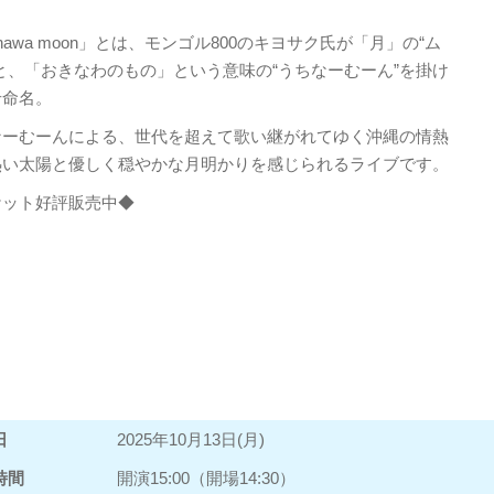
inawa moon」とは、モンゴル800のキヨサク氏が「月」の“ム
と、「おきなわのもの」という意味の“うちなーむーん”を掛け
せ命名。
なーむーんによる、世代を超えて歌い継がれてゆく沖縄の情熱
熱い太陽と優しく穏やかな月明かりを感じられるライブです。
ケット好評販売中◆
日
2025年10月13日(月)
時間
開演15:00（開場14:30）