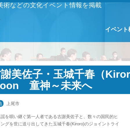
美術などの文化イベント情報を掲載
イベント
謝美佐子・玉城千春（Kiroro
oon 童神～未来へ
地
上尾市
民謡を唄い継ぐ第一人者である古謝美佐子と、数々の国民的ヒ
ングを世に送り出してきた玉城千春(Kiroro)のジョイントライ