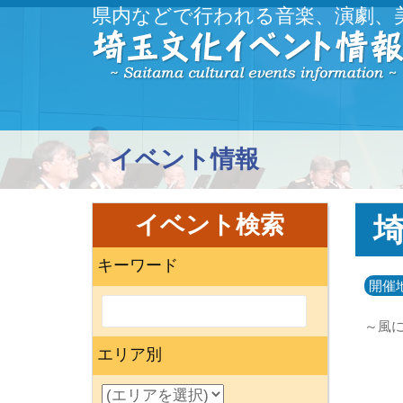
県内などで行われる音楽、演劇、
イベント情報
イベント検索
埼
キーワード
開催
～風
エリア別