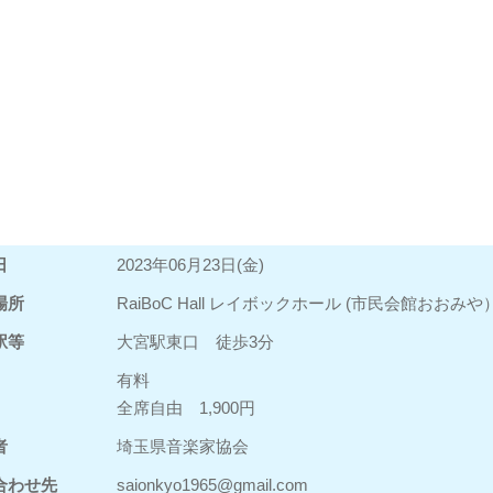
日
2023年06月23日(金)
場所
RaiBoC Hall レイボックホール (市民会館おおみ
駅等
大宮駅東口 徒歩3分
有料
全席自由 1,900円
者
埼玉県音楽家協会
合わせ先
saionkyo1965@gmail.com