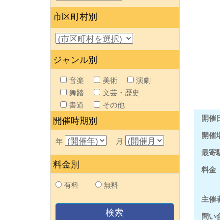
市区町村別
ジャンル別
音楽
美術
演劇
舞踏
文芸・歴史
書道
その他
開催
開催時期別
開催
年
月
最寄
料金別
料金
有料
無料
主催
問い