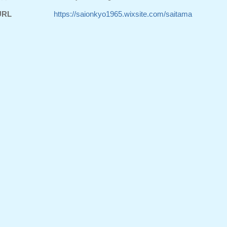
RL
https://saionkyo1965.wixsite.com/saitama