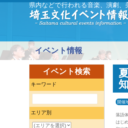
県内などで行われる音楽、演劇、
イベント情報
イベント検索
キーワード
開催
エリア別
落語
はじ