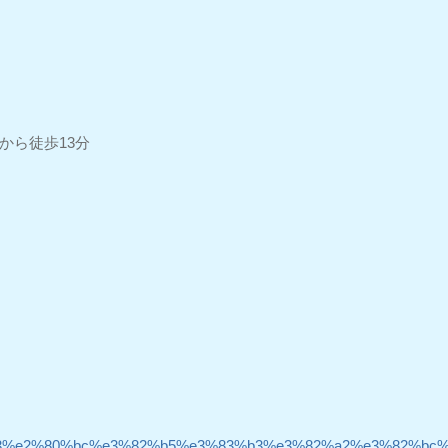
から徒歩13分
3%e2%80%bc%e3%82%b5%e3%83%b3%e3%82%a2%e3%82%bc%