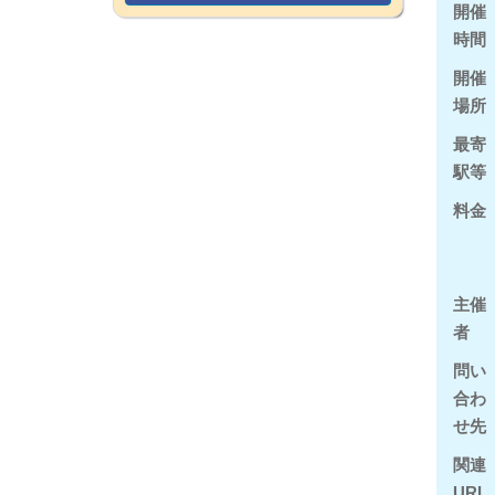
開催
時間
開催
場所
最寄
駅等
料金
主催
者
問い
合わ
せ先
関連
URL