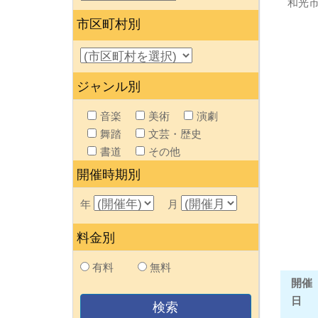
和光
市区町村別
ジャンル別
音楽
美術
演劇
舞踏
文芸・歴史
書道
その他
開催時期別
年
月
料金別
有料
無料
開催
日