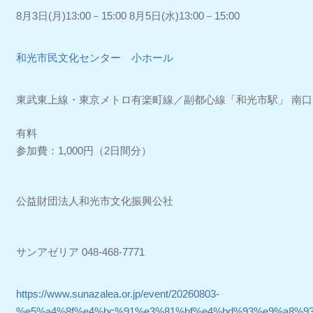
8月3日(月)13:00－15:00 8月5日(水)13:00－15:00
和光市民文化センター 小ホール
東武東上線・東京メトロ有楽町線／副都心線「和光市駅」 南口
有料
参加費：1,000円（2日間分）
公益財団法人和光市文化振興公社
サンアゼリア 048-468-7771
https://www.sunazalea.or.jp/event/20260803-
%e5%a4%8f%e4%bc%91%e3%81%bf%e4%bd%93%e9%a8%9