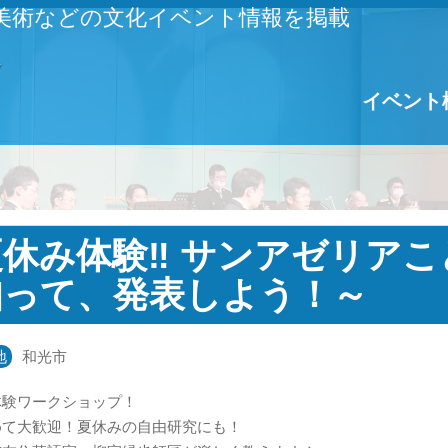
美術などの文化イベント情報を掲載
イベント
夏休み体験‼ サンアゼリアこ
知って、発表しよう！～
地
和光市
体験ワークショップ！
めて大歓迎！夏休みの自由研究にも！