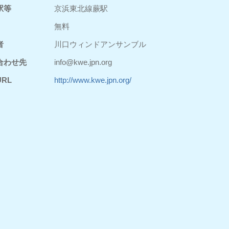
駅等
京浜東北線蕨駅
無料
者
川口ウィンドアンサンブル
合わせ先
info@kwe.jpn.org
RL
http://www.kwe.jpn.org/