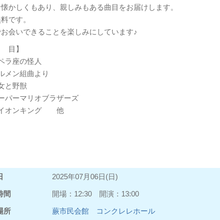
な懐かしくもあり、親しみもある曲目をお届けします。
無料です。
でお会いできることを楽しみにしています♪
 目】
ペラ座の怪人
ルメン組曲より
女と野獣
ーパーマリオブラザーズ
イオンキング 他
日
2025年07月06日(日)
時間
開場：12:30 開演：13:00
場所
蕨市民会館 コンクレレホール