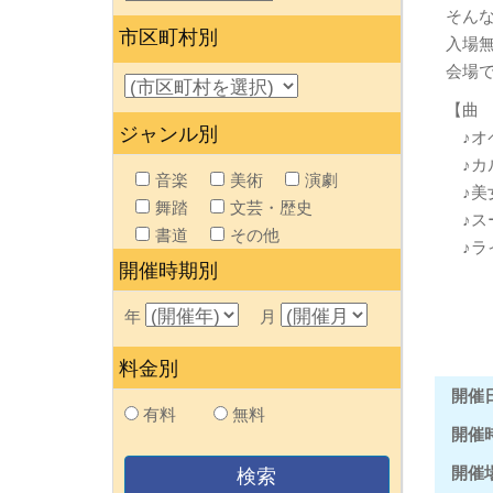
そん
市区町村別
入場
会場
【曲
ジャンル別
♪オ
♪カ
音楽
美術
演劇
♪美
舞踏
文芸・歴史
♪ス
書道
その他
♪ラ
開催時期別
年
月
料金別
開催
有料
無料
開催
開催