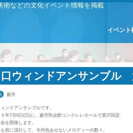
美術などの文化イベント情報を掲載
イベント
川口ウィンドアンサンブル 
地
蕨市
ウィンドアンサンブルです。
５年7月6日(日)に、蕨市民会館コンクレレホールで第37回定
奏会を開催します。
年も前に流行して、今尚色あせないメロディーの数々。