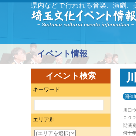
県内などで行われる音楽、演劇、
イベント情報
イベント検索
キーワード
開催
川口
２０２
エリア別
期演
何十