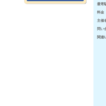
最寄
料金
主催
問い
関連U