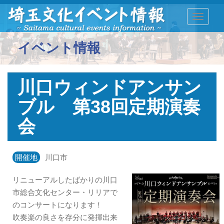
TOGGLE
イベント情報
川口ウィンドアンサン
ブル 第38回定期演奏
会
開催地
川口市
リニューアルしたばかりの川口
市総合文化センター・リリアで
のコンサートになります！
吹奏楽の良さを存分に発揮出来