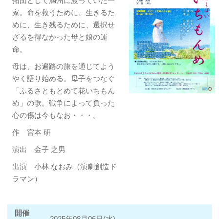
拓団として満州に渡っていた一
家。命を救うために、生きるた
めに、生き残るために、選択せ
ざるを得なかった母と娘の運
命。
母は、お遍路の旅を通じてよう
やく語り始める。母子をつなぐ
「ふるさともとめて花いちもん
め」の歌。戦争によって負った
心の傷は今もなお・・・。
作 宮本 研
演出 金子 之男
出演 小林 なおみ（演劇創造ド
ラマン）
開催
2025年08月06日(水)