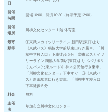
日
開催
開場10:00、開演10:30（終演予定12:00）
時間
開催
川柳文化センター 1 階 体育室
場所
最寄
①東武スカイツリーライン 新田駅(東口)より
駅等
《東武バス》獨協大学前駅東口行き乗車、「川
柳中学校入口」下車徒歩５分 ②東武スカイツ
リーライン 獨協大学前駅(東口)より《パリポリ
くんバス(北東ルート)》柿木公民館行き乗車、
「川柳文化センター」下車すぐ ③《東武バ
ス》新田駅東口行き乗車、「川柳中学校入口」
下車徒歩５分
料金
無料
主催
草加市立川柳文化センター
者