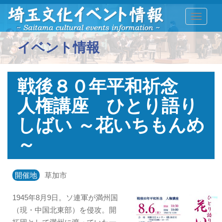
TOGGLE
イベント情報
戦後８０年平和祈念
人権講座 ひとり語り
しばい ～花いちもんめ
～
開催地
草加市
1945年8月9日。ソ連軍が満州国
（現・中国北東部）を侵攻。開