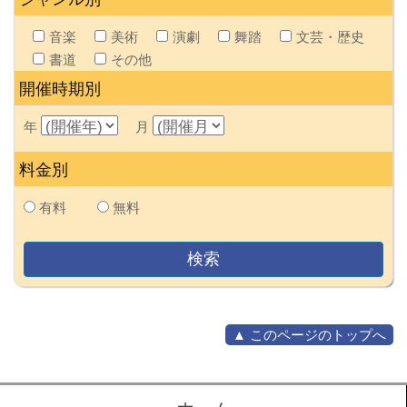
音楽
美術
演劇
舞踏
文芸・歴史
書道
その他
開催時期別
年
月
料金別
有料
無料
▲ このページのトップへ