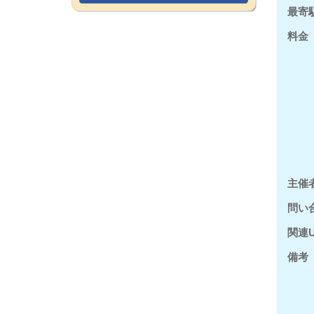
最寄
料金
主催
問い
関連U
備考