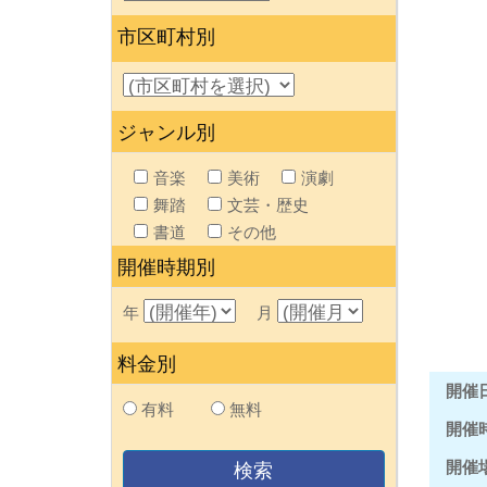
市区町村別
ジャンル別
音楽
美術
演劇
舞踏
文芸・歴史
書道
その他
開催時期別
年
月
料金別
開催
有料
無料
開催
開催