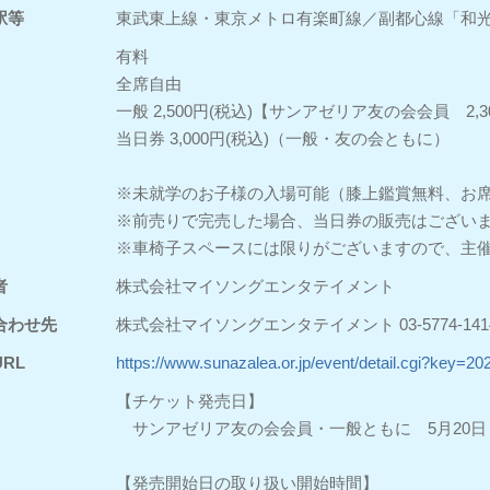
駅等
東武東上線・東京メトロ有楽町線／副都心線「和光
有料
全席自由
一般 2,500円(税込)【サンアゼリア友の会会員 2,3
当日券 3,000円(税込)（一般・友の会ともに）
※未就学のお子様の入場可能（膝上鑑賞無料、お
※前売りで完売した場合、当日券の販売はござい
※車椅子スペースには限りがございますので、主
者
株式会社マイソングエンタテイメント
合わせ先
株式会社マイソングエンタテイメント 03-5774-141
RL
https://www.sunazalea.or.jp/event/detail.cgi?key=
【チケット発売日】
サンアゼリア友の会会員・一般ともに 5月20日
【発売開始日の取り扱い開始時間】