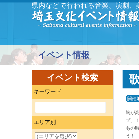
県内などで行われる音楽、演劇、
イベント情報
イベント検索
キーワード
開催
胸が
プ」
エリア別
あの
う！