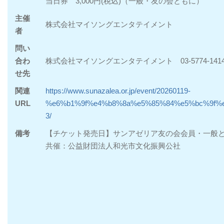
当日券 3,000円(税込)（一般・友の会ともに）
主催
株式会社マイソングエンタテイメント
者
問い
合わ
株式会社マイソングエンタテイメント 03-5774-1414 
せ先
関連
https://www.sunazalea.or.jp/event/20260119-
URL
%e6%b1%9f%e4%b8%8a%e5%85%84%e5%bc%9f%
3/
備考
【チケット発売日】サンアゼリア友の会会員・一般と
共催：公益財団法人和光市文化振興公社