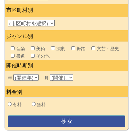
市区町村別
ジャンル別
音楽
美術
演劇
舞踏
文芸・歴史
書道
その他
開催時期別
年
月
料金別
有料
無料