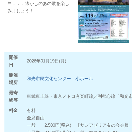
曲．．．懐かしのあの歌を楽し
みましょう！
開催
2026年01月19日(月)
日
開催
和光市民文化センター 小ホール
場所
最寄
東武東上線・東京メトロ有楽町線／副都心線「和光市
駅等
料金
有料
全席自由
一般 2,500円(税込) 【サンアゼリア友の会会員 2