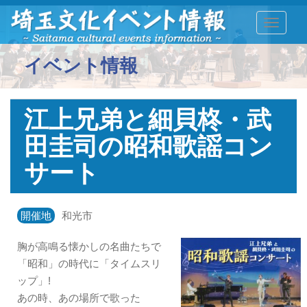
TOGGLE
イベント情報
江上兄弟と細貝柊・武
田圭司の昭和歌謡コン
サート
開催地
和光市
胸が高鳴る懐かしの名曲たちで
「昭和」の時代に「タイムスリ
ップ」!
あの時、あの場所で歌った