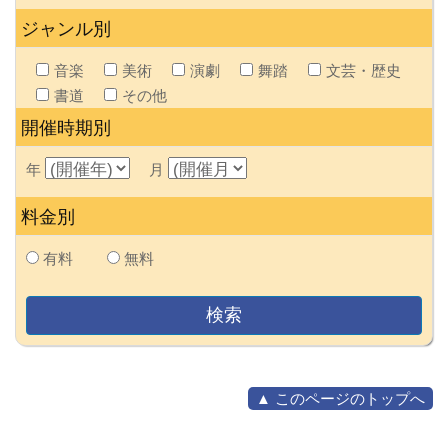
ジャンル別
音楽
美術
演劇
舞踏
文芸・歴史
書道
その他
開催時期別
年
月
料金別
有料
無料
▲ このページのトップへ