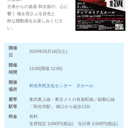
古来からの楽器 和太鼓の、心に
響く 魂を揺さぶる音色と
粋な躍動感をお楽しみくださ
い。
開催
2024年03月16日(土)
日
開催
13:00(開場 12:00)
時間
開催
和光市民文化センター 大ホール
場所
最寄
東武東上線・東京メトロ有楽町線／副都心線
駅等
「和光市駅」 南口から徒歩13分
料金
有料
全席指定 3,000円(税込) 当日券 3,500円(税込)