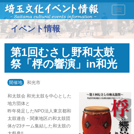
TOGGLE
イベント情報
第1回むさし野和太鼓
祭「桴の響演」in和光
開催地
和光市
和太鼓会 和光太鼓を中心とした
地方団体と
昨年発足したNPO法人東京都和
太鼓連合・関東地区の和太鼓団
体が23チーム集結した和太鼓の
大祭典!!