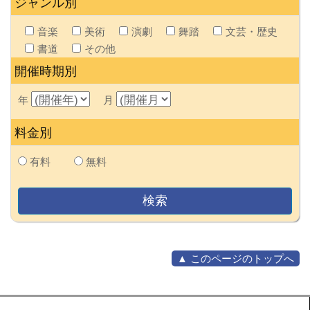
ジャンル別
音楽
美術
演劇
舞踏
文芸・歴史
書道
その他
開催時期別
年
月
料金別
有料
無料
▲ このページのトップへ