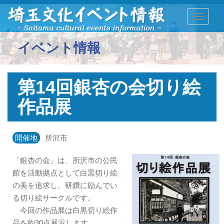
TOGGLE
イベント情報
第14回銀杏の会切り絵
作品展
開催地
所沢市
「銀杏の会」は、所沢市の公民
館を活動拠点として白黒切り絵
の美を追求し、研鑽に励んでい
る切り絵サークルです。
今回の作品展は白黒切り絵作
品を約30点展示します。