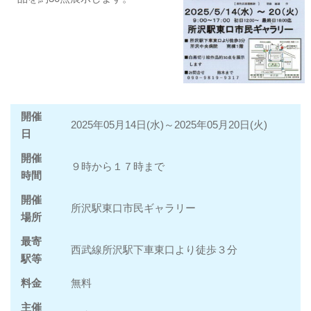
開催
2025年05月14日(水)～2025年05月20日(火)
日
開催
９時から１７時まで
時間
開催
所沢駅東口市民ギャラリー
場所
最寄
西武線所沢駅下車東口より徒歩３分
駅等
料金
無料
主催