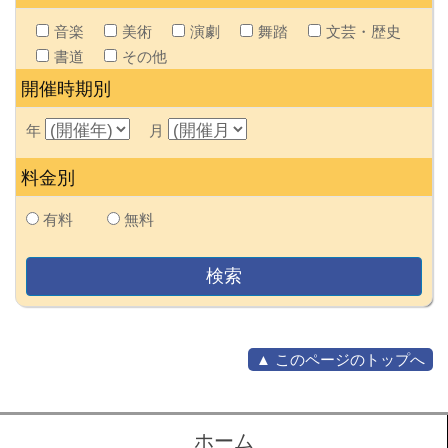
音楽
美術
演劇
舞踏
文芸・歴史
書道
その他
開催時期別
年
月
料金別
有料
無料
▲ このページのトップへ
ホーム