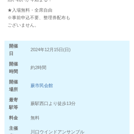
★入場無料・全席自由
※事前申込不要、整理券配布も
ございません。
開催
2024年12月15日(日)
日
開催
約2時間
時間
開催
蕨市民会館
場所
最寄
蕨駅西口より徒歩13分
駅等
料金
無料
主催
川口ウインドアンサンブル