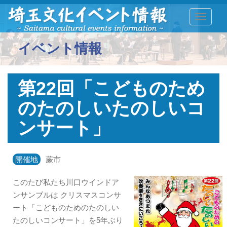
TOGGLE
イベント情報
第22回「こどものため
のたのしいたのしいコ
ンサート」
開催地
蕨市
このたび私たち川口ウインドア
ンサンブルは クリスマスコンサ
ート「こどものためのたのしい
たのしいコンサート」を5年ぶり