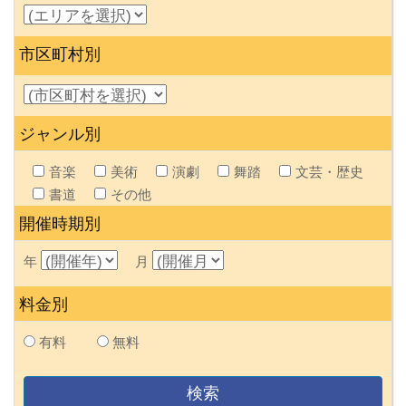
市区町村別
ジャンル別
音楽
美術
演劇
舞踏
文芸・歴史
書道
その他
開催時期別
年
月
料金別
有料
無料