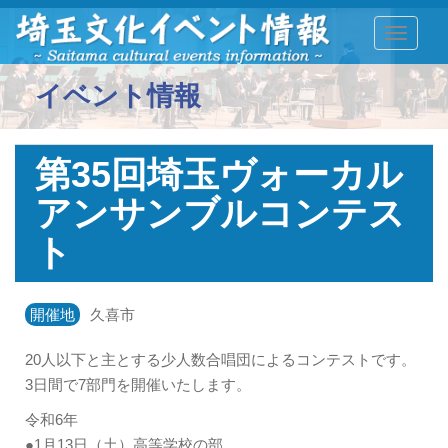
TOGGLE
イベント情報
第35回埼玉ヴォーカル
アンサンブルコンテス
ト
開催地
久喜市
20人以下と主とする少人数合唱団によるコンテストです。
3日間で7部門を開催いたします。
令和6年
●1月13日（土）高等学校の部