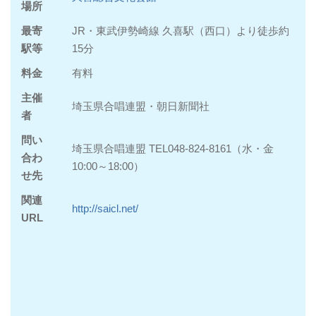
場所
最寄
JR・東武伊勢崎線 久喜駅（西口）より徒歩約
駅等
15分
料金
有料
主催
埼玉県合唱連盟・朝日新聞社
者
問い
埼玉県合唱連盟 TEL048‐824‐8161（水・金
合わ
10:00～18:00）
せ先
関連
http://saicl.net/
URL