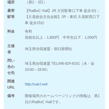
場所
（第2・3日）
最寄
【RaiBoC Hall】JR 大宮駅東口下車 徒歩3分；
駅等
【久喜総合文化会館】JR・東武 久喜駅西口下
車 徒歩15分
料金
有料
高校生以上：1,800円 中学生以下：1,000円
主催
埼玉県合唱連盟・朝日新聞社
者
問い
埼玉県合唱連盟 TEL048‐824‐8161（水・金
合わ
10:00～18:00）
せ先
関連
http://saicl.net/
URL
備考
開催場所のホームページリンクの情報は、第1
日のRaiBoC Hallです。