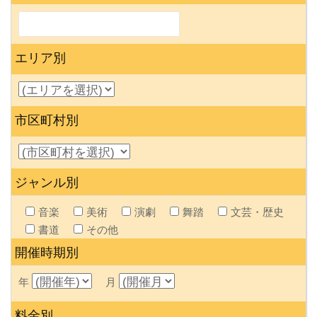
エリア別
市区町村別
ジャンル別
音楽
美術
演劇
舞踏
文芸・歴史
書道
その他
開催時期別
年
月
料金別