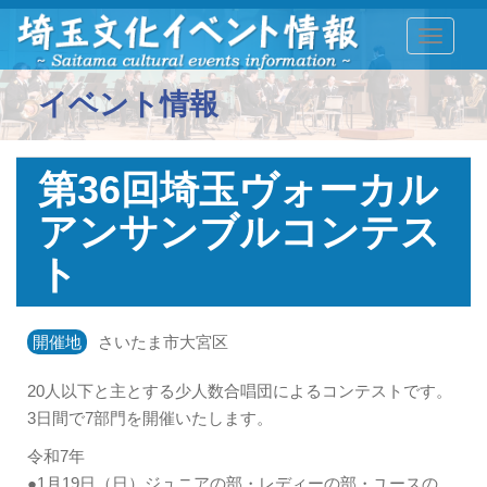
TOGGLE
イベント情報
第36回埼玉ヴォーカル
アンサンブルコンテス
ト
開催地
さいたま市大宮区
20人以下と主とする少人数合唱団によるコンテストです。
3日間で7部門を開催いたします。
令和7年
●1月19日（日）ジュニアの部・レディーの部・ユースの