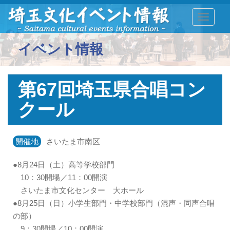
TOGGLE
イベント情報
第67回埼玉県合唱コン
クール
開催地
さいたま市南区
●8月24日（土）高等学校部門
10：30開場／11：00開演
さいたま市文化センター 大ホール
●8月25日（日）小学生部門・中学校部門（混声・同声合唱
の部）
9：30開場／10：00開演