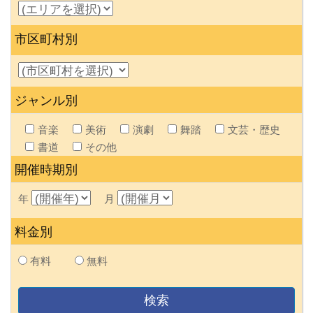
市区町村別
ジャンル別
音楽
美術
演劇
舞踏
文芸・歴史
書道
その他
開催時期別
年
月
料金別
有料
無料