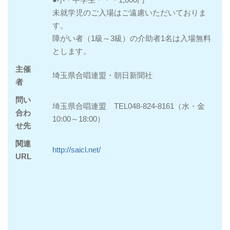
未就学児のご入場はご遠慮いただいておりま
す。
障がい者（1級～3級）の介助者1名は入場無料
とします。
主催
埼玉県合唱連盟・朝日新聞社
者
問い
埼玉県合唱連盟 TEL048‐824‐8161（水・金
合わ
10:00～18:00）
せ先
関連
http://saicl.net/
URL