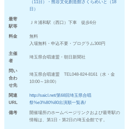
（11日）・熊谷文化創造館さくらめいと（18
日）
最寄
ＪＲ浦和駅（西口）下車 徒歩6分
駅等
料金
無料
入場無料・申込不要・プログラム300円
主催
埼玉県合唱連盟・朝日新聞社
者
問い
埼玉県合唱連盟 TEL048‐824‐8161（水・金
合わ
10:00～18:00）
せ先
関連
http://saicl.net/第68回埼玉県合唱
URL
祭%e3%80%80出演順一覧表/
備考
開催場所のホームページリンクおよび最寄駅の
情報は、第1日・第2日の埼玉会館です。