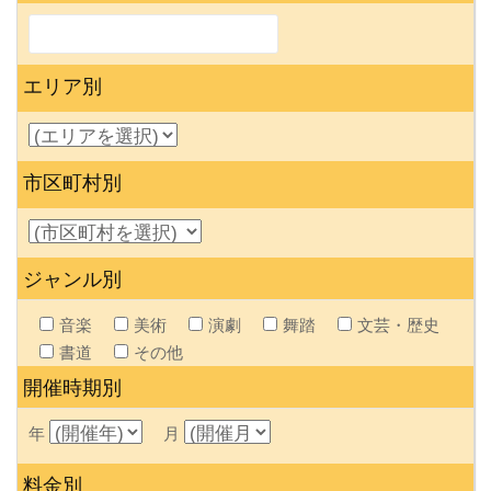
エリア別
市区町村別
ジャンル別
音楽
美術
演劇
舞踏
文芸・歴史
書道
その他
開催時期別
年
月
料金別