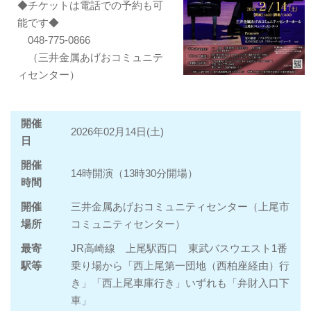
◆チケットは電話での予約も可
能です◆
048-775-0866
（三井金属あげおコミュニテ
ィセンター）
開催
2026年02月14日(土)
日
開催
14時開演（13時30分開場）
時間
開催
三井金属あげおコミュニティセンター（上尾市
場所
コミュニティセンター）
最寄
JR高崎線 上尾駅西口 東武バスウエスト1番
駅等
乗り場から「西上尾第一団地（西柏座経由）行
き」「西上尾車庫行き」いずれも「弁財入口下
車」