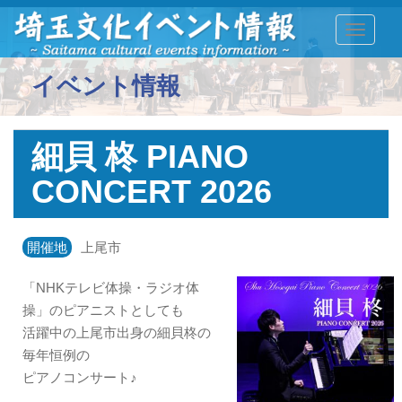
TOGGLE
イベント情報
細貝 柊 PIANO
CONCERT 2026
開催地
上尾市
「NHKテレビ体操・ラジオ体
操」のピアニストとしても
活躍中の上尾市出身の細貝柊の
毎年恒例の
ピアノコンサート♪