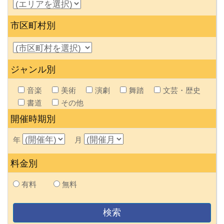
市区町村別
ジャンル別
音楽
美術
演劇
舞踏
文芸・歴史
書道
その他
開催時期別
年
月
料金別
有料
無料