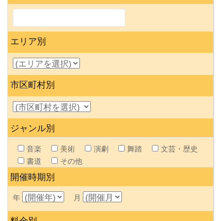
エリア別
市区町村別
ジャンル別
音楽
美術
演劇
舞踏
文芸・歴史
書道
その他
開催時期別
年
月