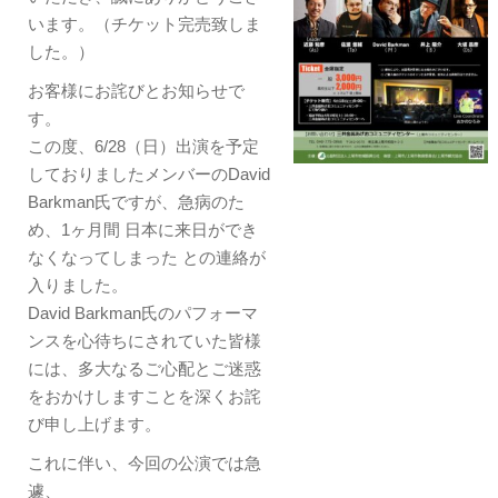
います。（チケット完売致しま
した。）
お客様にお詫びとお知らせで
す。
​この度、6/28（日）出演を予定
しておりましたメンバーのDavid
Barkman氏ですが、急病のた
め、1ヶ月間 日本に来日ができ
なくなってしまった との連絡が
入りました。
David Barkman氏のパフォーマ
ンスを心待ちにされていた皆様
には、多大なるご心配とご迷惑
をおかけしますことを深くお詫
び申し上げます。
​これに伴い、今回の公演では急
遽、