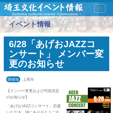
TOGGLE
イベント情報
6/28「あげおJAZZコ
ンサート」 メンバー変
更のお知らせ
開催地
上尾市
【メンバー変更および代役決定
のお知らせ】
「あげおJAZZコンサート」応援
いただき、誠にありがとうござ