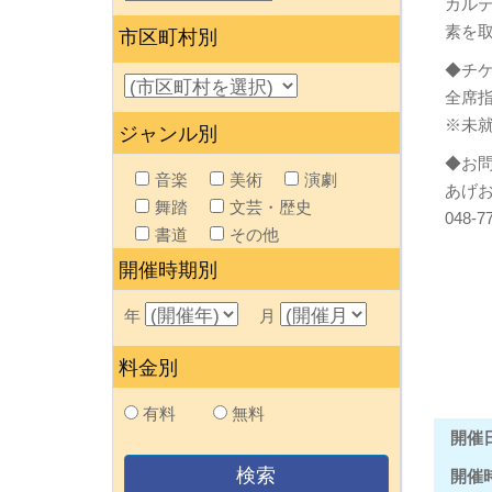
カル
素を
市区町村別
◆チ
全席指
※未
ジャンル別
◆お
音楽
美術
演劇
あげ
舞踏
文芸・歴史
048-7
書道
その他
開催時期別
年
月
料金別
有料
無料
開催
開催