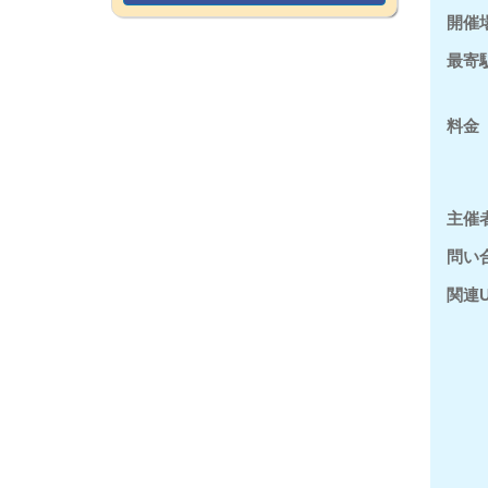
開催
最寄
料金
主催
問い
関連U