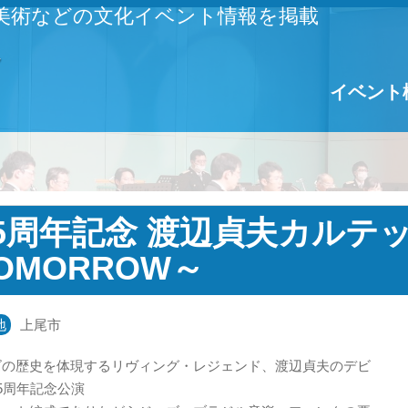
美術などの文化イベント情報を掲載
イベント
5周年記念 渡辺貞夫カルテット2
OMORROW～
地
上尾市
ズの歴史を体現するリヴィング・レジェンド、渡辺貞夫のデビ
5周年記念公演