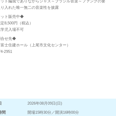
テット編成でありながらジャズ～ブラジル音楽～ファンクの要
取り入れた唯一無二の音楽性を披露
ケット販売中◆
定8,500円（税込）
就学児入場不可
問合せ先◆
お富士住建ホール（上尾市文化センター）
74-2951
日
2026年08月09日(日)
時間
開場15時30分／開演16時00分