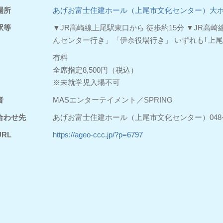
場所
あげお富士住建ホール（上尾市文化センター）大
駅等
▼JR高崎線上尾駅東口から 徒歩約15分 ▼JR高
んセンター行き」「伊奈役場行き」 いずれも｢上
有料
全席指定8,500円（税込）
※未就学児入場不可
者
MASエンターテイメント／SPRING
合わせ先
あげお富士住建ホール（上尾市文化センター）048-77
RL
https://ageo-ccc.jp/?p=6797