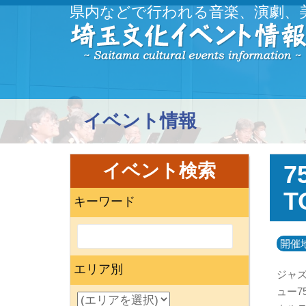
県内などで行われる音楽、演劇、
イベント情報
イベント検索
7
T
キーワード
開催
エリア別
ジャ
ュー7