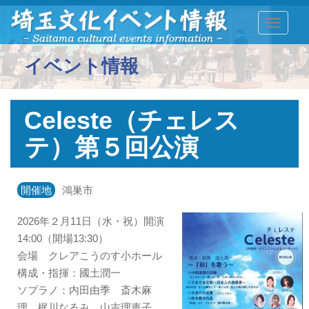
TOGGLE
イベント情報
Celeste（チェレス
テ）第５回公演
開催地
鴻巣市
2026年２月11日（水・祝）開演
14:00（開場13:30）
会場 クレアこうのす小ホール
構成・指揮：國土潤一
ソプラノ：内田由季 斎木麻
理 梶川なるみ 山吉理恵子