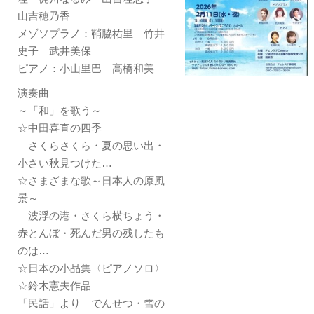
山吉穂乃香
メゾソプラノ：鞘脇祐里 竹井
史子 武井美保
ピアノ：小山里巴 高橋和美
演奏曲
～「和」を歌う～
☆中田喜直の四季
さくらさくら・夏の思い出・
小さい秋見つけた…
☆さまざまな歌～日本人の原風
景～
波浮の港・さくら横ちょう・
赤とんぼ・死んだ男の残したも
のは…
☆日本の小品集〈ピアノソロ〉
☆鈴木憲夫作品
「民話」より でんせつ・雪の