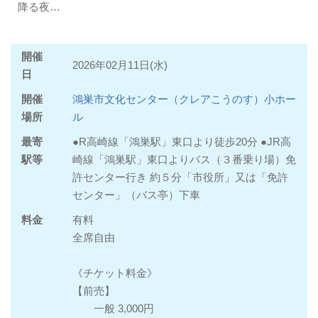
降る夜…
開催
2026年02月11日(水)
日
開催
鴻巣市文化センター（クレアこうのす）小ホー
場所
ル
最寄
●R高崎線「鴻巣駅」東口より徒歩20分 ●JR高
駅等
崎線「鴻巣駅」東口よりバス（３番乗り場）免
許センター行き 約５分「市役所」又は「免許
センター」（バス亭）下車
料金
有料
全席自由
《チケット料金》
【前売】
一般 3,000円