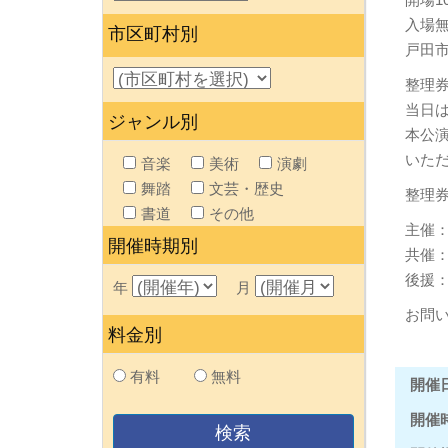
入場
市区町村別
戸田
整理券
当日
ジャンル別
本公
いた
音楽
美術
演劇
舞踏
文芸・歴史
整理券予約
書道
その他
主催：ni
開催時期別
共催
後援
年
月
お問い合
料金別
有料
無料
開催
開催