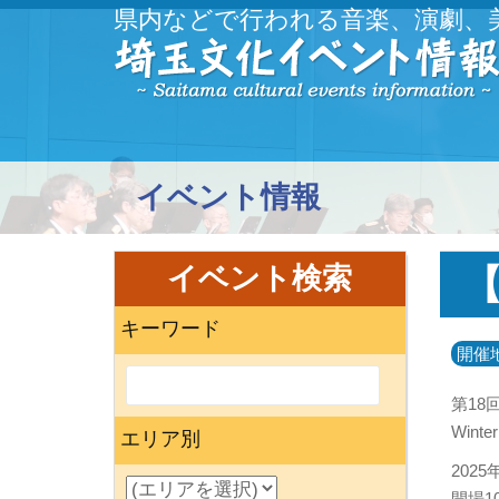
県内などで行われる音楽、演劇、
イベント情報
イベント検索
【
キーワード
開催
第18
Winter
エリア別
202
開場10