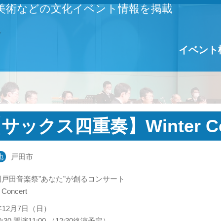
美術などの文化イベント情報を掲載
イベント
サックス四重奏】Winter Co
地
戸田市
回戸田音楽祭”あなた”が創るコンサート
 Concert
5年12月7日（日）
:30 開演11:00 （12:30終演予定）