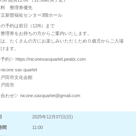
無料 整理券優先
市立新曽福祉センター3階ホール
の予約は前日（12/6）まで
は整理券をお持ちの方からご案内いたします。
演は、たくさんの方にお楽しみいただくため０歳児からご入場
だけます。
▷ https://niconesaxquartet.peatix.com
cone sax quartet
：戸田市文化会館
：戸田市
わせ▷ nicone.saxquartet@gmail.com
日
2025年12月07日(日)
時間
11:00