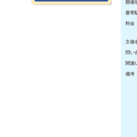
開催
最寄
料金
主催
問い
関連U
備考